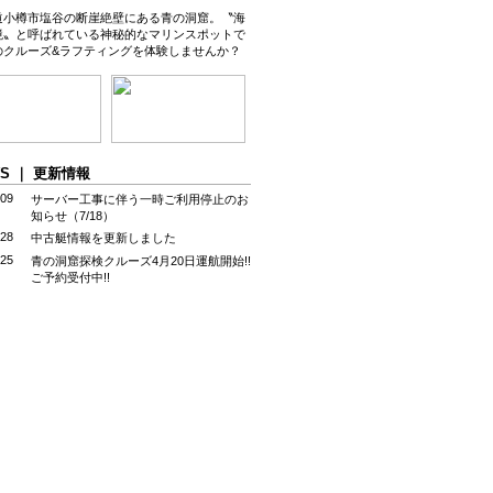
道小樽市塩谷の断崖絶壁にある青の洞窟。〝海
境〟と呼ばれている神秘的なマリンスポットで
のクルーズ&ラフティングを体験しませんか？
WS ｜ 更新情報
.09
サーバー工事に伴う一時ご利用停止のお
知らせ（7/18）
.28
中古艇情報を更新しました
.25
青の洞窟探検クルーズ4月20日運航開始!!
ご予約受付中!!