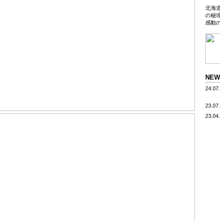
北海
の秘
感動
NE
24.07
23.07
23.04