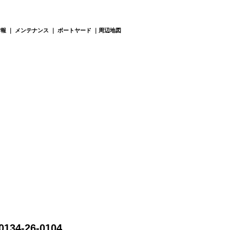
情報
｜
メンテナンス
｜
ボートヤード
｜
周辺地図
0134-26-0104