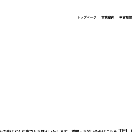
トップページ
｜
営業案内
｜
中古艇
TEL 
トの事はどんな事でもお答えいたします。質問・お問い合せはこちら